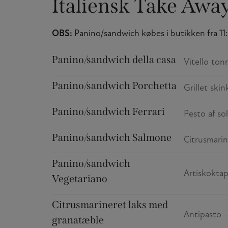
Italiensk Take Awa
OBS:
Panino/sandwich købes i butikken fra 11:
Panino/sandwich della casa
Vitello ton
Panino/sandwich Porchetta
Grillet ski
Panino/sandwich Ferrari
Pesto af so
Panino/sandwich Salmone
Citrusmarine
Panino/sandwich
Artiskoktap
Vegetariano
Citrusmarineret laks med
Antipasto –
granatæble