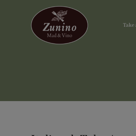
Hop
til
indholdet
Take