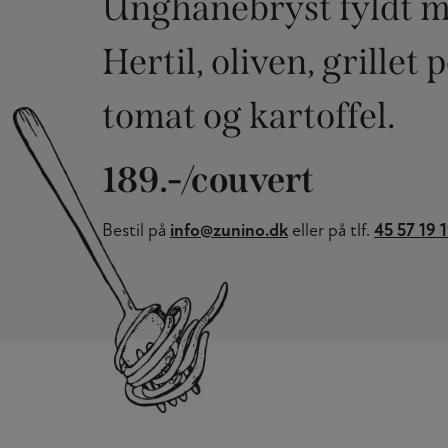
Unghanebryst fyldt me
Hertil, oliven, grillet
tomat og kartoffel.
189.-/couvert
Bestil på
info@zunino.dk
eller på tlf.
45 57 19 