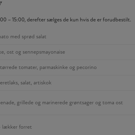
y
00 – 15:00, derefter sælges de kun hvis de er forudbestilt.
nato med sprød salat
nke, ost og sennepsmayonaise
ltørrede tomater, parmaskinke og pecorino
retlaks, salat, artiskok
enade, grillede og marinerede grøntsager og toma ost
 lækker forret