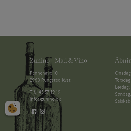
Zunino – Mad & Vino
Åbnin
Pennehave 10
Onsdag:
2960 Rungsted Kyst
Torsdag-
Lørdag: 
Tlf.:
45 57 19 19
Søndag,
info@zunino.dk
Selskabe