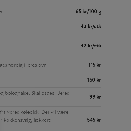
er
65 kr/100 g
42 kr/stk
42 kr/stk
es færdig i jeres ovn
115 kr
150 kr
g bolognaise. Skal bages i Jeres
99 kr
fra vores køledisk. Der vil være
ter kokkensvalg, lækkert
545 kr