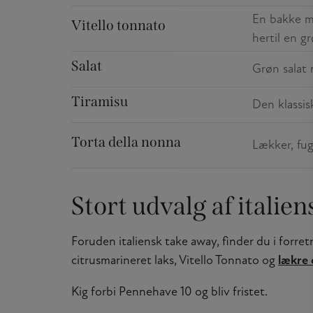
En bakke m
Vitello tonnato
hertil en gr
Salat
Grøn salat
Tiramisu
Den klassis
Torta della nonna
Lækker, fu
Stort udvalg af italie
Foruden italiensk take away, finder du i forret
citrusmarineret laks, Vitello Tonnato og
lækre 
Kig forbi Pennehave 10 og bliv fristet.