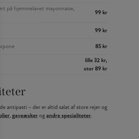
ørt på hjemmelavet mayonnaise,
99 kr
99 kr
arpone
85 kr
lille 32 kr,
stor 89 kr
iteter
antipasti – der er altid salat af store rejer og
olier
,
gaveæsker
og
andre specialiteter
.