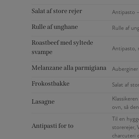
Salat af store rejer
Antipasto –
Rulle af unghane
Rulle af un
Roastbeef med syltede
Antipasto,
svampe
Melanzane alla parmigiana
Auberginer 
Frokostbakke
Salat af sto
Klassikeren
Lasagne
ovn, så den
Til en hygg
Antipasti for to
storerejer,
charcuteri 