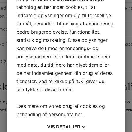
teknologier, herunder cookies, til at
ed lækker hvidvinsmarineret kalveinderlår med tunsauce r
indsamle oplysninger om dig til forskellige
øn salat .
formål, herunder: Tilpasning af annoncering,
 med parmesancreme, syltede svampe og crostini.
bedre brugeroplevelse, funktionalitet,
statistik og marketing. Disse oplysninger
ke “træk mig op” kage med savoiardi, kaffe og cremet masc
kan blive delt med annoncerings- og
analysepartnere, som kan kombinere dem
gtig chokoladekage med mandler
med data, du tidligere har givet dem eller
de har indsamlet gennem din brug af deres
tjenester. Ved at klikke på 'OK' giver du
nsk take away & andre special
samtykke til disse formål.
ningen altid et udvalg af spændende charcuteri, hjemmelavede 
Læs mere om vores brug af cookies og
oste
. Vi fører også et udvalgt af
lækre italienske vine
,
oliven
behandling af persondata
her
.
VIS
DETALJER