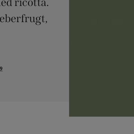
d ricotta.
 peberfrugt,
19