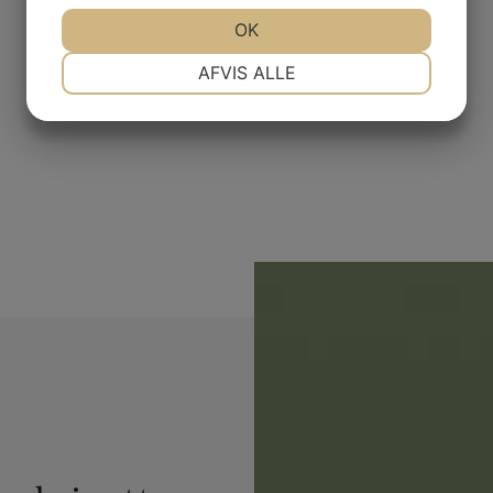
JA
NEJ
OK
JA
NEJ
NØDVENDIGE
PRÆFERENCER
AFVIS ALLE
JA
NEJ
JA
NEJ
MARKETING
STATISTIK